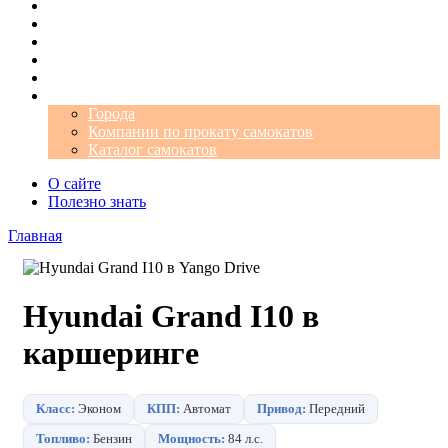
Операторы
Автомобили
Аэропорты
Города
Промокоды
Самокаты
Города
Компании по прокату самокатов
Каталог самокатов
О сайте
Полезно знать
Главная
Hyundai Grand I10 в
каршеринге
Класс:
Эконом
КПП:
Автомат
Привод:
Передний
Топливо:
Бензин
Мощность:
84 л.с.