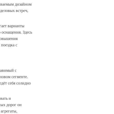
наваемым дизайном
 деловых встреч,
гает варианты
 оснащения. Здесь
повышения
 поездка с
тавимый с
новом сегменте.
едёт себя солидно
вать и
ных дорог он
агрегаты,