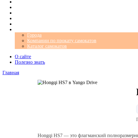
Операторы
Автомобили
Аэропорты
Города
Промокоды
Самокаты
Города
Компании по прокату самокатов
Каталог самокатов
О сайте
Полезно знать
Главная
Hongqi HS7 — это флагманский полноразмерны