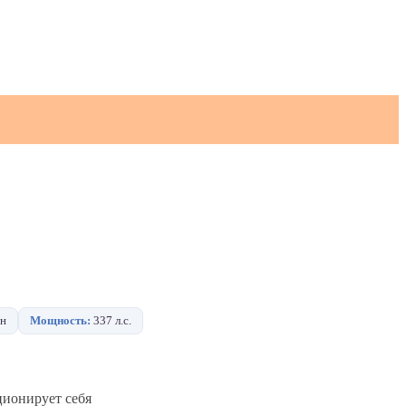
н
Мощность:
337 л.с.
ционирует себя