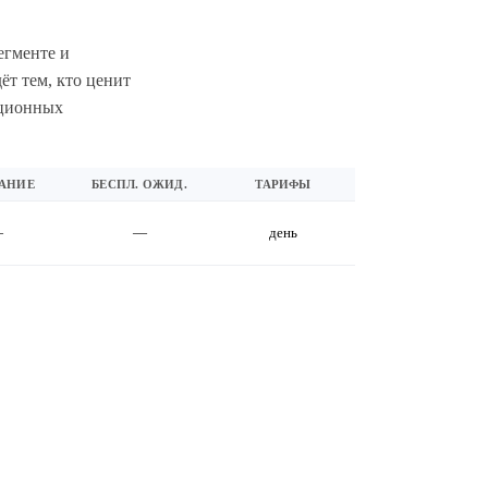
егменте и
т тем, кто ценит
иционных
АНИЕ
БЕСПЛ. ОЖИД.
ТАРИФЫ
—
—
день