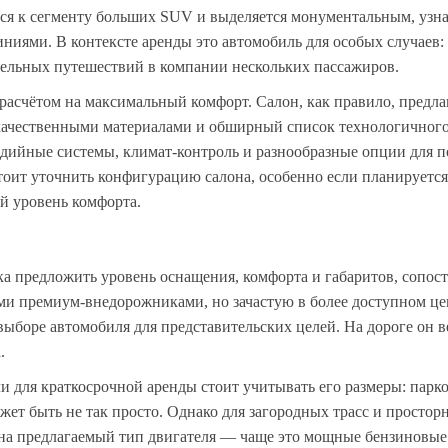
ится к сегменту больших SUV и выделяется монументальным, уз
ниями. В контексте аренды это автомобиль для особых случаев:
ельных путешествий в компании нескольких пассажиров.
расчётом на максимальный комфорт. Салон, как правило, предла
 качественными материалами и обширный список технологичного
дийные системы, климат-контроль и разнообразные опции для 
тоит уточнить конфигурацию салона, особенно если планируется
й уровень комфорта.
а предложить уровень оснащения, комфорта и габаритов, сопос
 премиум-внедорожниками, но зачастую в более доступном це
выборе автомобиля для представительских целей. На дороге он в
.
и для краткосрочной аренды стоит учитывать его размеры: парко
ет быть не так просто. Однако для загородных трасс и простор
 на предлагаемый тип двигателя — чаще это мощные бензиновые 