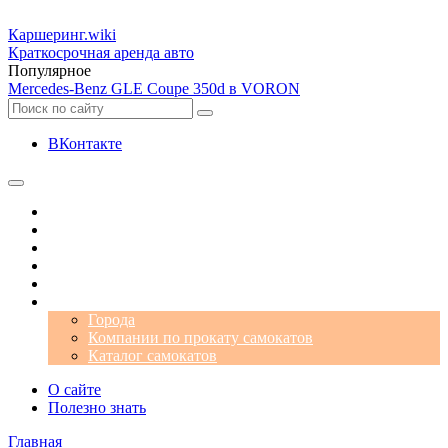
Каршеринг
.wiki
Краткосрочная аренда авто
Популярное
Mercedes-Benz GLE Coupe 350d в VORON
ВКонтакте
Операторы
Автомобили
Аэропорты
Города
Промокоды
Самокаты
Города
Компании по прокату самокатов
Каталог самокатов
О сайте
Полезно знать
Главная