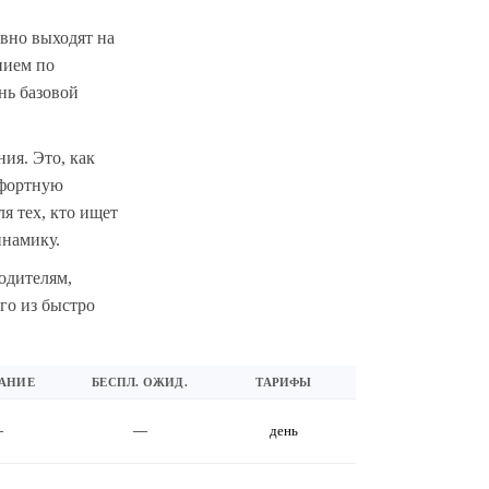
вно выходят на
нием по
нь базовой
ия. Это, как
мфортную
я тех, кто ищет
инамику.
одителям,
го из быстро
АНИЕ
БЕСПЛ. ОЖИД.
ТАРИФЫ
—
—
день