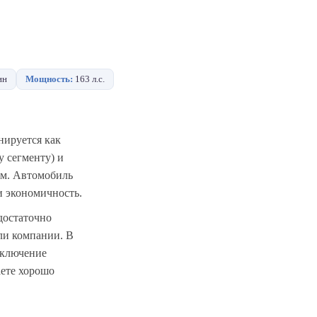
ин
Мощность:
163 л.с.
ируется как
 сегменту) и
ом. Автомобиль
и экономичность.
достаточно
или компании. В
дключение
аете хорошо