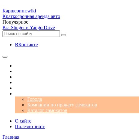
Каршеринг
.wiki
Краткосрочная аренда авто
Популярное
Kia Stinger в Yango Drive
ВКонтакте
Операторы
Автомобили
Аэропорты
Города
Промокоды
Самокаты
Города
Компании по прокату самокатов
Каталог самокатов
О сайте
Полезно знать
Главная