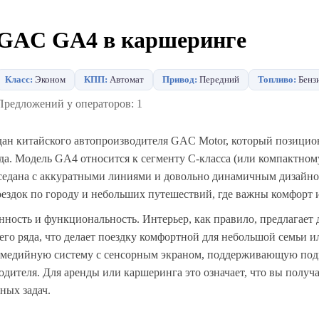
GAC GA4 в каршеринге
Класс:
Эконом
КПП:
Автомат
Привод:
Передний
Топливо:
Бенз
Предложений у операторов: 1
н китайского автопроизводителя GAC Motor, который позицион
а. Модель GA4 относится к сегменту C-класса (или компактному
 седана с аккуратными линиями и довольно динамичным дизайн
поездок по городу и небольших путешествий, где важны комфорт 
ность и функциональность. Интерьер, как правило, предлагает 
его ряда, что делает поездку комфортной для небольшой семьи 
имедийную систему с сенсорным экраном, поддерживающую по
одителя. Для аренды или каршеринга это означает, что вы получ
ных задач.