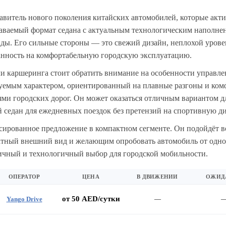
авитель нового поколения китайских автомобилей, которые акти
наваемый формат седана с актуальным технологическим наполне
ды. Его сильные стороны — это свежий дизайн, неплохой урове
ванность на комфортабельную городскую эксплуатацию.
 каршеринга стоит обратить внимание на особенности управлен
зуемым характером, ориентированный на плавные разгоны и ко
ми городских дорог. Он может оказаться отличным вариантом дл
 седан для ежедневных поездок без претензий на спортивную д
сированное предложение в компактном сегменте. Он подойдёт в
тный внешний вид и желающим опробовать автомобиль от одно
ичный и технологичный выбор для городской мобильности.
ОПЕРАТОР
ЦЕНА
В ДВИЖЕНИИ
ОЖИД
от 50 AED/сутки
Yango Drive
—