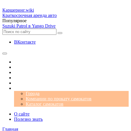
Каршеринг
.wiki
Краткосрочная аренда авто
Популярное
Suzuki Patrol в Yango Drive
ВКонтакте
Операторы
Автомобили
Аэропорты
Города
Промокоды
Самокаты
Города
Компании по прокату самокатов
Каталог самокатов
О сайте
Полезно знать
Главная