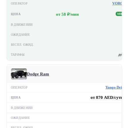
VORON
от 58 ₽/мин
МИН
—
—
—
день
Dodge Ram
Yango Drive
от 870 AED/сутки
—
—
—