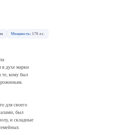
ин
Мощность:
170 л.с.
ла
 в духе марки
 те, кому был
орожникам.
то для своего
иалами, был
олу, и складные
 семейных