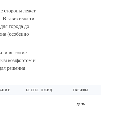
ые стороны лежат
ь. В зависимости
для города до
она (особенно
 или высокие
ьным комфортом и
для решения
АНИЕ
БЕСПЛ. ОЖИД.
ТАРИФЫ
—
—
день