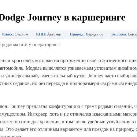
Dodge Journey в каршеринге
Класс:
Эконом
КПП:
Автомат
Привод:
Передний
Топливо:
Бенз
Предложений у операторов: 1
ерный кроссовер, который на протяжении своего жизненного цик
втомобиль. Модель выделяется узнаваемым угловатым дизайном
и универсальный, вместительный кузов. Journey часто выбирали
ктных седанов, но без перехода к полноразмерным рамным внед
лон. Journey предлагал конфигурацию с тремя рядами сидений, ч
имуществом. Интерьер, хоть и не отличался изысканными матер
ножество ниш для хранения, в том числе удобные углубления в п
а. Это делает его отличным вариантом для поездок на природу,
актичность.