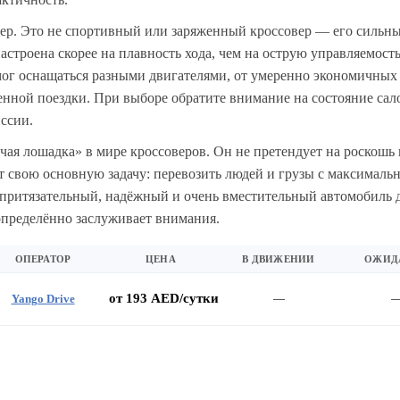
ктер. Это не спортивный или заряженный кроссовер — его сильн
астроена скорее на плавность хода, чем на острую управляемост
мог оснащаться разными двигателями, от умеренно экономичных 
нной поездки. При выборе обратите внимание на состояние сал
иссии.
чая лошадка» в мире кроссоверов. Он не претендует на роскошь
т свою основную задачу: перевозить людей и грузы с максимал
притязательный, надёжный и очень вместительный автомобиль 
 определённо заслуживает внимания.
ОПЕРАТОР
ЦЕНА
В ДВИЖЕНИИ
ОЖИД
от 193 AED/сутки
Yango Drive
—