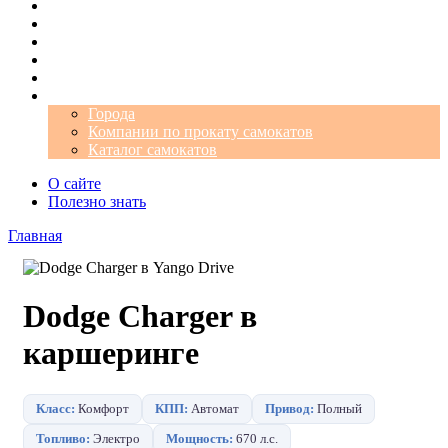
Операторы
Автомобили
Аэропорты
Города
Промокоды
Самокаты
Города
Компании по прокату самокатов
Каталог самокатов
О сайте
Полезно знать
Главная
Dodge Charger в
каршеринге
Класс:
Комфорт
КПП:
Автомат
Привод:
Полный
Топливо:
Электро
Мощность:
670 л.с.