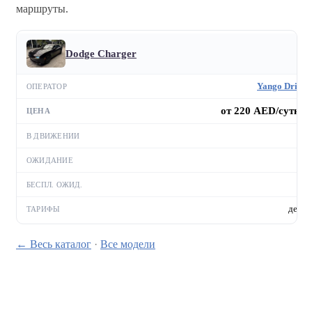
маршруты.
Dodge Charger
Yango Drive
от 220 AED/сутки
—
—
—
день
← Весь каталог
·
Все модели