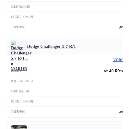
—
—
день
Dodge Challenger 5.7 R/T
VORON
от 40 ₽/мин
—
—
—
день