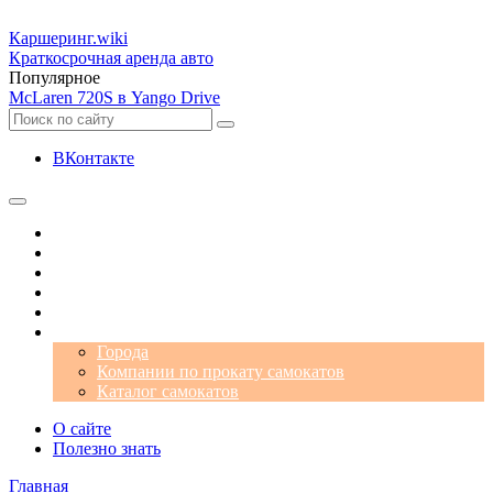
Каршеринг
.wiki
Краткосрочная аренда авто
Популярное
McLaren 720S в Yango Drive
ВКонтакте
Операторы
Автомобили
Аэропорты
Города
Промокоды
Самокаты
Города
Компании по прокату самокатов
Каталог самокатов
О сайте
Полезно знать
Главная