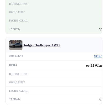
—
—
—
день
Dodge Challenger 4WD
VORON
от 35 ₽/мин
—
—
—
день