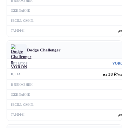
—
—
—
день
Dodge Challenger
VORON
от 38 ₽/мин
—
—
—
день