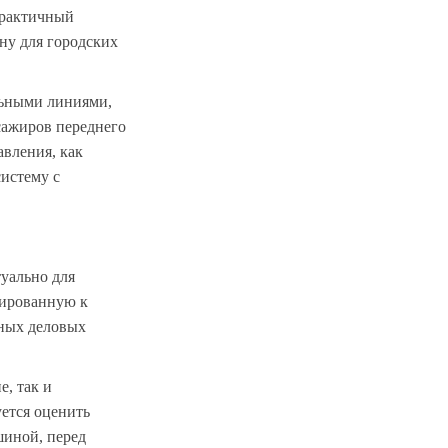
практичный
ну для городских
льными линиями,
ссажиров переднего
авления, как
истему с
туально для
тированную к
чных деловых
, так и
ется оценить
шиной, перед