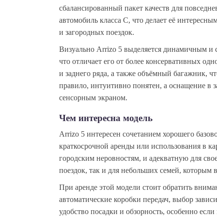
сбалансированный пакет качеств для повседн
автомобиль класса C, что делает её интересн
и загородных поездок.
Визуально Arrizo 5 выделяется динамичным и 
что отличает его от более консервативных одн
и заднего ряда, а также объёмный багажник, ч
правило, интуитивно понятен, а оснащение в
сенсорным экраном.
Чем интересна модель
Arrizo 5 интересен сочетанием хорошего базов
краткосрочной аренды или использования в к
городским неровностям, и адекватную для св
поездок, так и для небольших семей, которым 
При аренде этой модели стоит обратить внима
автоматические коробки передач, выбор завис
удобство посадки и обзорность, особенно есл