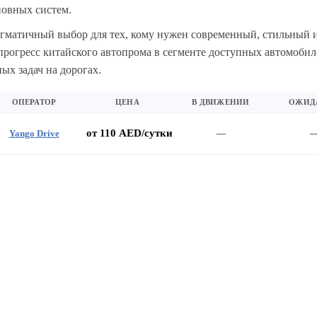
новных систем.
прагматичный выбор для тех, кому нужен современный, стильный
прогресс китайского автопрома в сегменте доступных автомобил
х задач на дорогах.
ОПЕРАТОР
ЦЕНА
В ДВИЖЕНИИ
ОЖИД
от 110 AED/сутки
Yango Drive
—