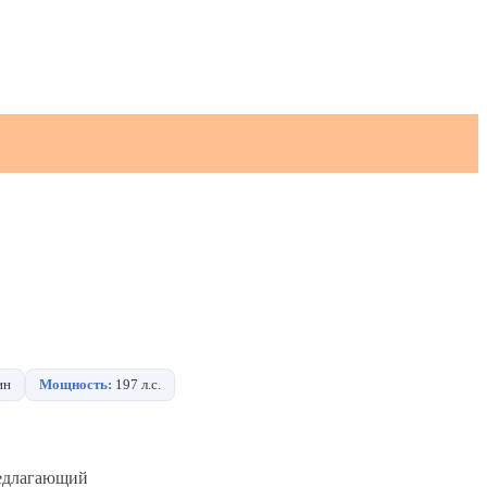
ин
Мощность:
197 л.с.
редлагающий