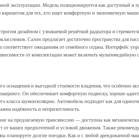
евной эксплуатации. Модель позиционируется как доступный и 
ым вариантом для тех, кто ищет комфортную и экономичную маши
строгим дизайном с узнаваемой решёткой радиатора и стремите
оклассников. Салон предлагает достаточно пространства для па
то соответствует ожиданиям от семейного седана. Интерфейс упр
 зависимости от комплектации может включать мультимедийную с
ого оснащения и выгодной стоимости владения, что особенно ак
аршеринге. Он обеспечивает комфортную подвеску, хорошо адап
оего класса шумоизоляцию. Автомобиль подходит как для одино
важна надёжность и неприхотливость.
ние на предлагаемую трансмиссию — доступны как механические
ит от ваших предпочтений и условий движения. Также рекоменду
и вы планируете долгие поездки. Как и с любой арендованной ма