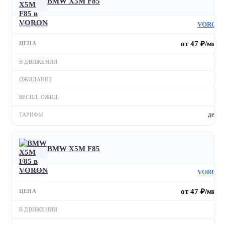
BMW X5M F85
VORON
от 47 ₽/мин
—
—
—
день
BMW Х5M F85
VORON
от 47 ₽/мин
—