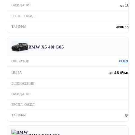
от 10 ₽
—
день · час
BMW X5 40i G05
VORON
от 46 ₽/мин
—
—
—
день