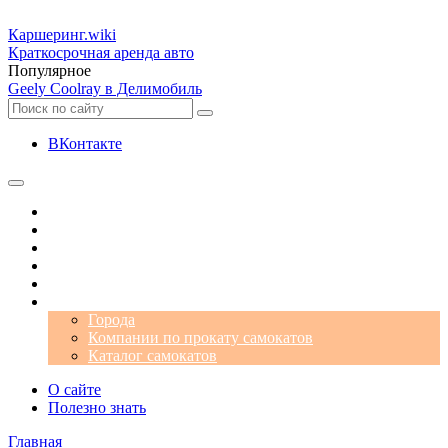
Каршеринг
.wiki
Краткосрочная аренда авто
Популярное
Geely Coolray в Делимобиль
ВКонтакте
Операторы
Автомобили
Аэропорты
Города
Промокоды
Самокаты
Города
Компании по прокату самокатов
Каталог самокатов
О сайте
Полезно знать
Главная