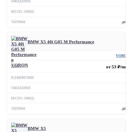
—
—
день
BMW X5 40i G05 M Performance
VORON
от 53 ₽/мин
—
—
—
день
BMW X5