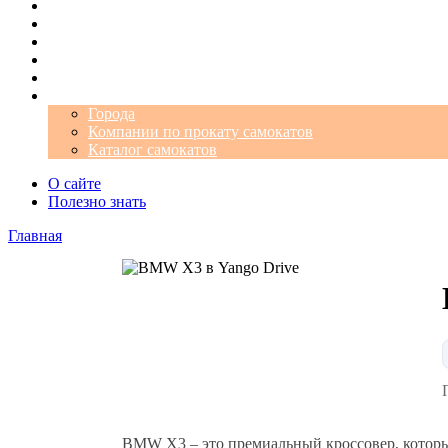
Операторы
Автомобили
Аэропорты
Города
Промокоды
Самокаты
Города
Компании по прокату самокатов
Каталог самокатов
О сайте
Полезно знать
Главная
BMW X3 – это премиальный кроссовер, которы