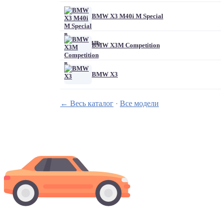
BMW X3 M40i M Special
BMW X3M Competition
BMW X3
← Весь каталог
·
Все модели