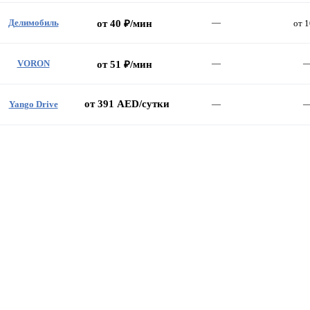
Делимобиль
—
от 40 ₽/мин
от 1
VORON
—
от 51 ₽/мин
от 391 AED/сутки
Yango Drive
—