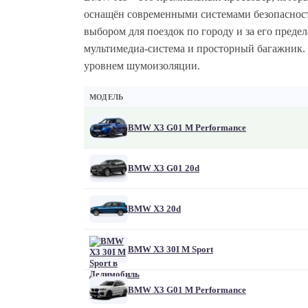
оснащён современными системами безопасност
выбором для поездок по городу и за его пред
мультимедиа-система и просторный багажник.
уровнем шумоизоляции.
МОДЕЛЬ
BMW X3 G01 M Performance
BMW X3 G01 20d
BMW X3 20d
BMW X3 30I M Sport
BMW X3 G01 M Performance