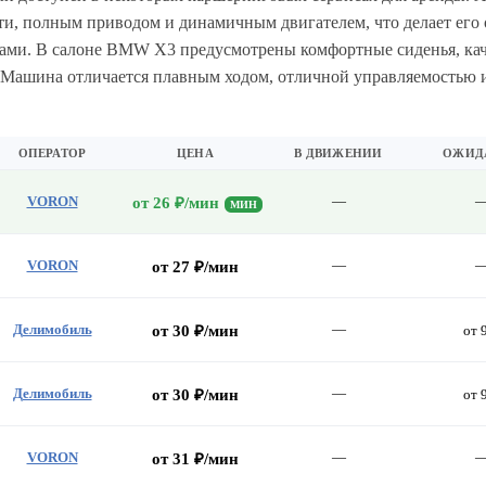
и, полным приводом и динамичным двигателем, что делает его
елами. В салоне BMW X3 предусмотрены комфортные сиденья, ка
 Машина отличается плавным ходом, отличной управляемостью 
ОПЕРАТОР
ЦЕНА
В ДВИЖЕНИИ
ОЖИД
VORON
—
от 26 ₽/мин
МИН
VORON
—
от 27 ₽/мин
Делимобиль
—
от 30 ₽/мин
от 
Делимобиль
—
от 30 ₽/мин
от 
VORON
—
от 31 ₽/мин