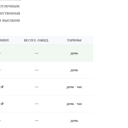
 отличным
чественная
и высоким
АНИЕ
БЕСПЛ. ОЖИД.
ТАРИФЫ
—
—
день
—
—
день
—
день · час
9 ₽
—
день · час
9 ₽
—
—
день