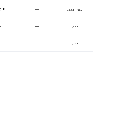
—
день · час
0 ₽
—
—
день
—
—
день