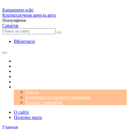
Каршеринг
.wiki
Краткосрочная аренда авто
Популярное
Саратов
ВКонтакте
Операторы
Автомобили
Аэропорты
Города
Промокоды
Самокаты
Города
Компании по прокату самокатов
Каталог самокатов
О сайте
Полезно знать
Главная