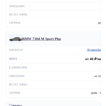
—
—
день
BMW 730d M Sport Plus
Делимобиль
от 40 ₽/мин
—
от 10 ₽
—
день · час