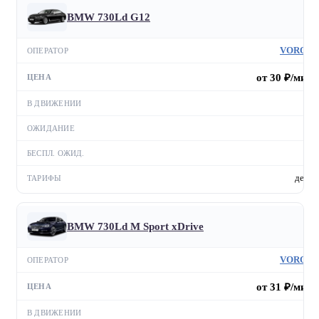
BMW 730Ld G12
VORON
от 30 ₽/мин
—
—
—
день
BMW 730Ld M Sport xDrive
VORON
от 31 ₽/мин
—