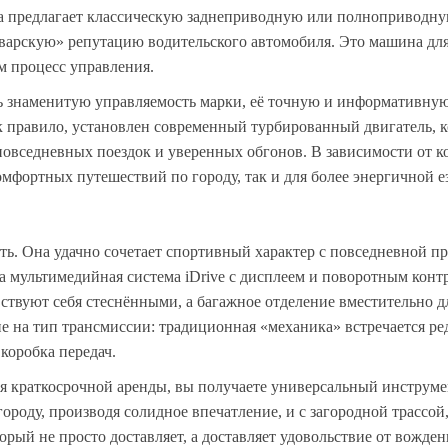
а предлагает классическую заднеприводную или полноприводну
аварскую» репутацию водительского автомобиля. Это машина для 
ам процесс управления.
знаменитую управляемость марки, её точную и информативную 
к правило, установлен современный турбированный двигатель, 
 повседневных поездок и уверенных обгонов. В зависимости от 
мфортных путешествий по городу, так и для более энергичной е
ть. Она удачно сочетает спортивный характер с повседневной п
а мультимедийная система iDrive с дисплеем и поворотным конт
ствуют себя стеснёнными, а багажное отделение вместительно д
е на тип трансмиссии: традиционная «механика» встречается ред
коробка передач.
я краткосрочной аренды, вы получаете универсальный инструме
ороду, производя солидное впечатление, и с загородной трассой,
рый не просто доставляет, а доставляет удовольствие от вожден