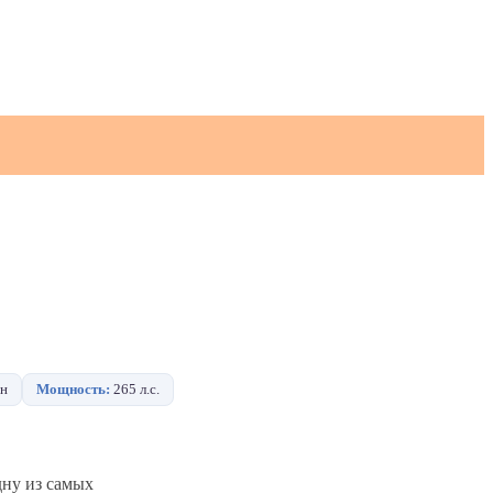
н
Мощность:
265 л.с.
дну из самых