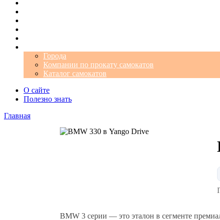
Операторы
Автомобили
Аэропорты
Города
Промокоды
Самокаты
Города
Компании по прокату самокатов
Каталог самокатов
О сайте
Полезно знать
Главная
BMW 3 серии — это эталон в сегменте премиал