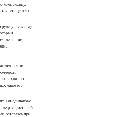
ю компоновку,
тех, кто ценит не
рулевую систему,
который
комплектации,
зды.
рактичностью.
роллером
ля поездки на
ко, чаще это
нт. Он одинаково
 где раскроет свой
ия, оставаясь при