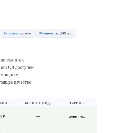
Топливо:
Дизель
Мощность:
249 л.с.
недорожник с
Audi Q8 доступен
ся мощным
оящее качество
АНИЕ
БЕСПЛ. ОЖИД.
ТАРИФЫ
—
день · час
0 ₽