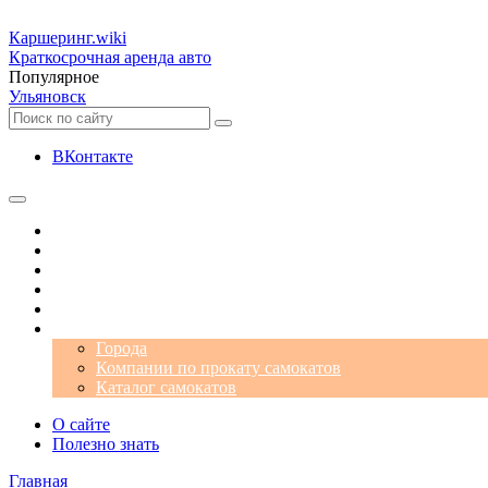
Каршеринг
.wiki
Краткосрочная аренда авто
Популярное
Ульяновск
ВКонтакте
Операторы
Автомобили
Аэропорты
Города
Промокоды
Самокаты
Города
Компании по прокату самокатов
Каталог самокатов
О сайте
Полезно знать
Главная