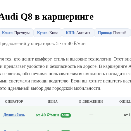
Audi Q8 в каршеринге
Класс:
Премиум
Кузов:
Kross
КПП:
Автомат
Привод:
Полный
Предложений у операторов: 5 · от 40 ₽/мин
я тех, кто ценит комфорт, стиль и высокие технологии. Этот в
предлагает удобство и безопасность на дороге. В каршеринге 
х сервисах, обеспечивая пользователям возможность насладить
ыми системами помощи водителю. Если вы хотите испытать наст
 это идеальный выбор для городской мобильности.
ОПЕРАТОР
ЦЕНА
В ДВИЖЕНИИ
ОЖИД
Делимобиль
—
от 40 ₽/мин
от 1
МИН