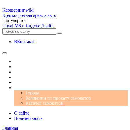
Каршеринг
.wiki
Краткосрочная аренда авто
Популярное
Haval M6 в Яндекс Драйв
ВКонтакте
Операторы
Автомобили
Аэропорты
Города
Промокоды
Самокаты
Города
Компании по прокату самокатов
Каталог самокатов
О сайте
Полезно знать
Главная