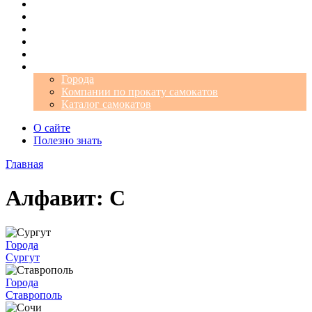
Операторы
Автомобили
Аэропорты
Города
Промокоды
Самокаты
Города
Компании по прокату самокатов
Каталог самокатов
О сайте
Полезно знать
Главная
Алфавит: С
Города
Сургут
Города
Ставрополь