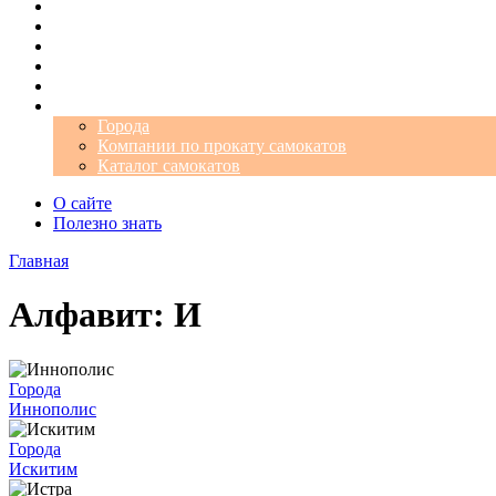
Операторы
Автомобили
Аэропорты
Города
Промокоды
Самокаты
Города
Компании по прокату самокатов
Каталог самокатов
О сайте
Полезно знать
Главная
Алфавит: И
Города
Иннополис
Города
Искитим