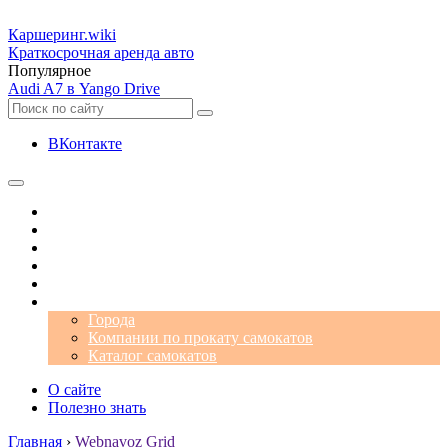
Каршеринг
.wiki
Краткосрочная аренда авто
Популярное
Audi A7 в Yango Drive
ВКонтакте
Операторы
Автомобили
Аэропорты
Города
Промокоды
Самокаты
Города
Компании по прокату самокатов
Каталог самокатов
О сайте
Полезно знать
Главная
›
Webnavoz Grid