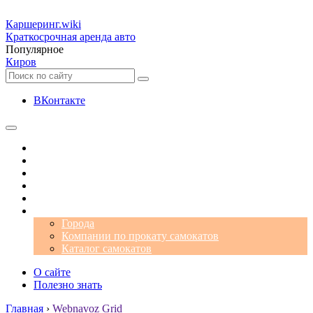
Каршеринг
.wiki
Краткосрочная аренда авто
Популярное
Киров
ВКонтакте
Операторы
Автомобили
Аэропорты
Города
Промокоды
Самокаты
Города
Компании по прокату самокатов
Каталог самокатов
О сайте
Полезно знать
Главная
›
Webnavoz Grid