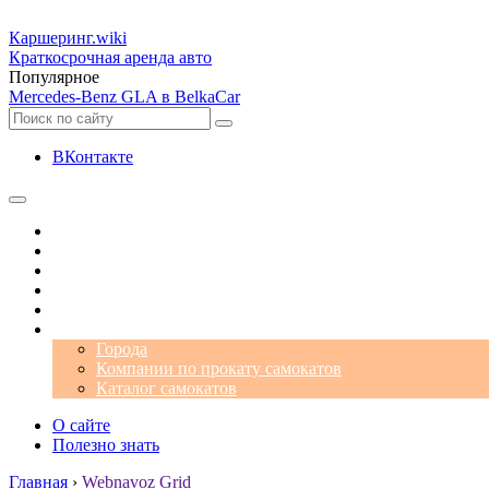
Каршеринг
.wiki
Краткосрочная аренда авто
Популярное
Mercedes-Benz GLA в BelkaCar
ВКонтакте
Операторы
Автомобили
Аэропорты
Города
Промокоды
Самокаты
Города
Компании по прокату самокатов
Каталог самокатов
О сайте
Полезно знать
Главная
›
Webnavoz Grid