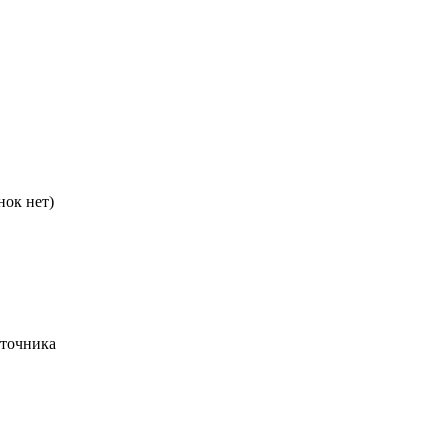
нок нет)
сточника